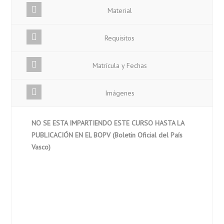
Material
Requisitos
Matrícula y Fechas
Imágenes
NO SE ESTA IMPARTIENDO ESTE CURSO HASTA LA
PUBLICACIÓN EN EL BOPV (Boletin Oficial del País
Vasco)
El objetivo de este curso es formar a los alumnos en
los conocimientos teóricos y prácticos que conlleva
esta especialidad con seguridad respecto a sus
compañeros y a sí mismo.